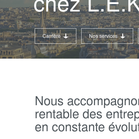
chez L.E.K
Carrière
Nos services
Nous accompagnon
rentable des entre
en constante évolu